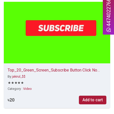
447402276815
Top_20_Green_Screen_Subscribe Button Click No
Copyright
By
jakirul_$$
Category :
Video
৳20
Add to cart