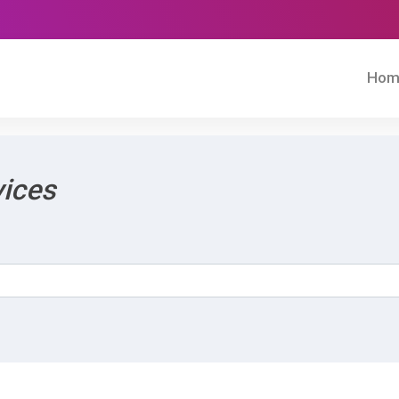
Hom
vices